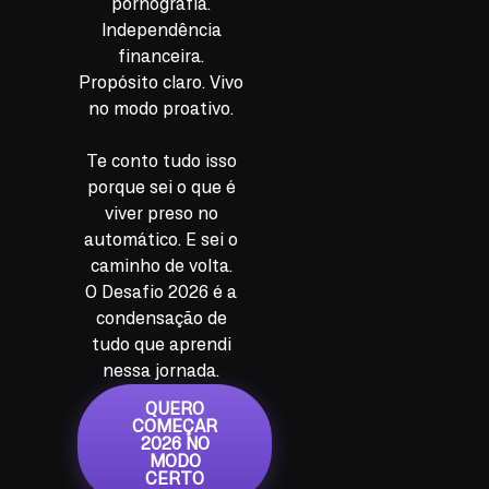
pornografia.
Independência
financeira.
Propósito claro. Vivo
no modo proativo.
Te conto tudo isso
porque sei o que é
viver preso no
automático. E sei o
caminho de volta.
O Desafio 2026 é a
condensação de
tudo que aprendi
nessa jornada.
QUERO
COMEÇAR
2026 NO
MODO
CERTO