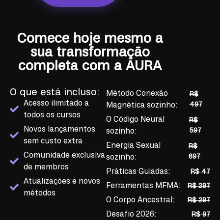
Comece hoje mesmo a
sua transformação
completa com a AURA
O que está incluso:
Método Conexão
R$
Acesso ilimitado a
497
Magnética sozinho:
todos os cursos
O Código Neural
R$
Novos lançamentos
597
sozinho:
sem custo extra
Energia Sexual
R$
Comunidade exclusiva
697
sozinho:
de membros
Práticas Guiadas:
R$ 47
Atualizações e novos
Ferramentas MFMA:
R$ 297
métodos
O Corpo Ancestral:
R$ 297
Desafio 2026:
R$ 97