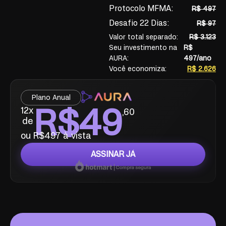
Protocolo MFMA:
R$ 497
Desafio 22 Dias:
R$ 97
Valor total separado:
R$ 3.123
Seu investimento na
R$
AURA:
497/ano
Você economiza:
R$ 2.626
Plano Anual
R$49
12x
,60
de
ou
R$497
à vista
ASSINAR JÁ